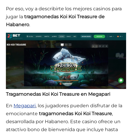
Por eso, voy a describirte los mejores casinos para
jugar la
tragamonedas Koi Koi Treasure de
Habanero
.
Tragamonedas Koi Koi Treasure en Megapari
En
Megapari
, los jugadores pueden disfrutar de la
emocionante
tragamonedas Koi Koi Treasure
,
desarrollada por Habanero. Este casino ofrece un
atractivo bono de bienvenida que incluye hasta