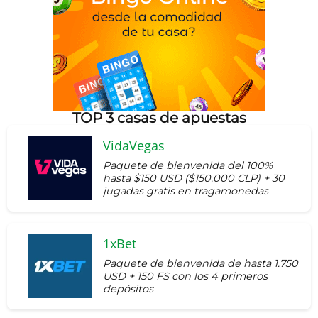
TOP 3 casas de apuestas
VidaVegas
Paquete de bienvenida del 100%
hasta $150 USD ($150.000 CLP) + 30
jugadas gratis en tragamonedas
1xBet
Paquete de bienvenida de hasta 1.750
USD + 150 FS con los 4 primeros
depósitos