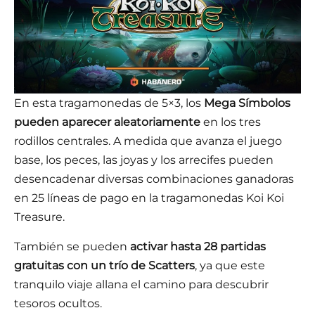
En esta tragamonedas de 5×3, los
Mega Símbolos
pueden aparecer aleatoriamente
en los tres
rodillos centrales. A medida que avanza el juego
base, los peces, las joyas y los arrecifes pueden
desencadenar diversas combinaciones ganadoras
en 25 líneas de pago en la tragamonedas Koi Koi
Treasure.
También se pueden
activar hasta 28 partidas
gratuitas con un trío de Scatters
, ya que este
tranquilo viaje allana el camino para descubrir
tesoros ocultos.