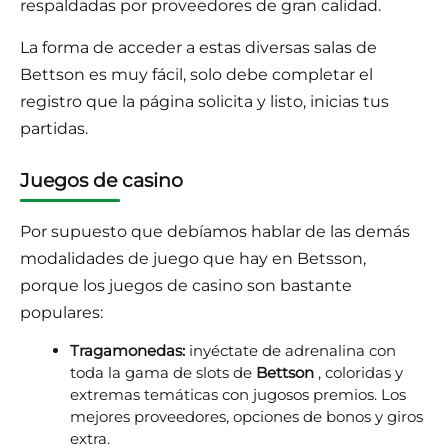
respaldadas por proveedores de gran calidad.
La forma de acceder a estas diversas salas de
Bettson es muy fácil, solo debe completar el
registro que la página solicita y listo, inicias tus
partidas.
Juegos de casino
Por supuesto que debíamos hablar de las demás
modalidades de juego que hay en Betsson,
porque los juegos de casino son bastante
populares:
Tragamonedas:
inyéctate de adrenalina con
toda la gama de slots de
Bettson
, coloridas y
extremas temáticas con jugosos premios. Los
mejores proveedores, opciones de bonos y giros
extra.