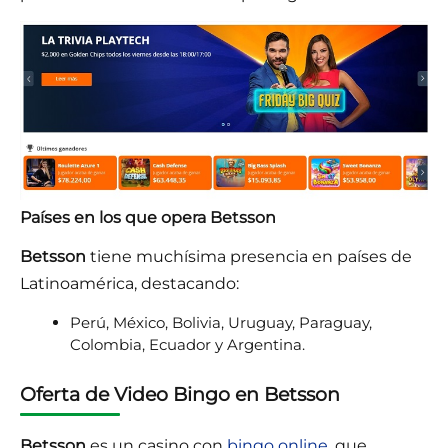
Países en los que opera Betsson
Betsson
tiene muchísima presencia en países de
Latinoamérica, destacando:
Perú, México, Bolivia, Uruguay, Paraguay,
Colombia, Ecuador y Argentina.
Oferta de Video Bingo en Betsson
Betsson
es un casino con
bingo online
, que