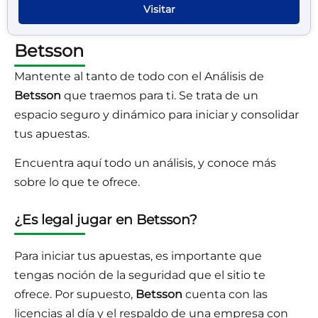
Visitar
Betsson
Mantente al tanto de todo con el Análisis de
Betsson
que traemos para ti. Se trata de un
espacio seguro y dinámico para iniciar y consolidar
tus apuestas.
Encuentra aquí todo un análisis, y conoce más
sobre lo que te ofrece.
¿Es legal jugar en Betsson?
Para iniciar tus apuestas, es importante que
tengas noción de la seguridad que el sitio te
ofrece. Por supuesto,
Betsson
cuenta con las
licencias al día y el respaldo de una empresa con