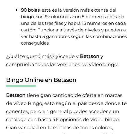
90 bolas:
esta es la versión más extensa del
bingo, son 9 columnas, con 5 números en cada
una de las tres filas y habrá 15 números en cada
cartón. Funciona a través de niveles y pueden a
ver hasta 3 ganadores según las combinaciones
conseguidas.
¿Cuál te gustó más? ¡Accede y
Bettson
y
comprueba todas las versiones de vídeo bingo!
Bingo Online en Betsson
Bettson
tiene gran cantidad de oferta en marcas
de vídeo Bingo, esto según el país desde donde te
conectes, pero en general puedes acceder a un
catalogo con hasta 46 opciones de video bingo.
Gran variedad en temáticas de todos colores,