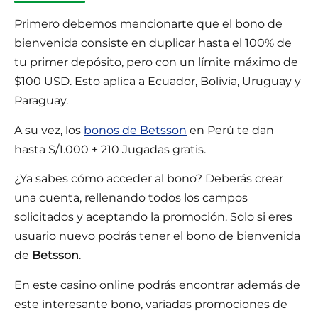
Primero debemos mencionarte que el bono de
bienvenida consiste en duplicar hasta el 100% de
tu primer depósito, pero con un límite máximo de
$100 USD. Esto aplica a Ecuador, Bolivia, Uruguay y
Paraguay.
A su vez, los
bonos de Betsson
en Perú te dan
hasta S/1.000 + 210 Jugadas gratis.
¿Ya sabes cómo acceder al bono? Deberás crear
una cuenta, rellenando todos los campos
solicitados y aceptando la promoción. Solo si eres
usuario nuevo podrás tener el bono de bienvenida
de
Betsson
.
En este casino online podrás encontrar además de
este interesante bono, variadas promociones de