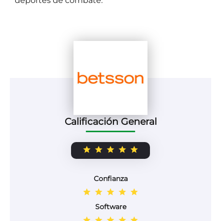
deportes de combate.
Calificación General
Confianza
Software