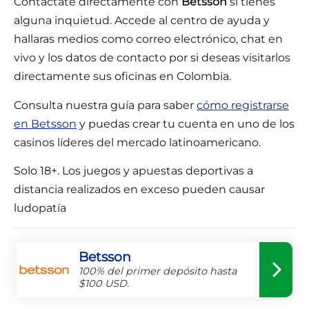
Contáctate directamente con
Betsson
si tienes
alguna inquietud. Accede al centro de ayuda y
hallaras medios como correo electrónico, chat en
vivo y los datos de contacto por si deseas visitarlos
directamente sus oficinas en Colombia.
Consulta nuestra guía para saber
cómo registrarse
en Betsson
y puedas crear tu cuenta en uno de los
casinos líderes del mercado latinoamericano.
Solo 18+. Los juegos y apuestas deportivas a
distancia realizados en exceso pueden causar
ludopatía
Betsson
100% del primer depósito hasta
$100 USD.