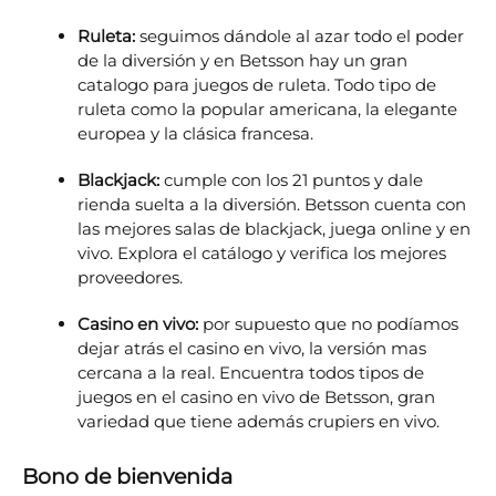
Ruleta:
seguimos dándole al azar todo el poder
de la diversión y en Betsson hay un gran
catalogo para juegos de ruleta. Todo tipo de
ruleta como la popular americana, la elegante
europea y la clásica francesa.
Blackjack:
cumple con los 21 puntos y dale
rienda suelta a la diversión. Betsson cuenta con
las mejores salas de blackjack, juega online y en
vivo. Explora el catálogo y verifica los mejores
proveedores.
Casino en vivo:
por supuesto que no podíamos
dejar atrás el casino en vivo, la versión mas
cercana a la real. Encuentra todos tipos de
juegos en el casino en vivo de Betsson, gran
variedad que tiene además crupiers en vivo.
Bono de bienvenida