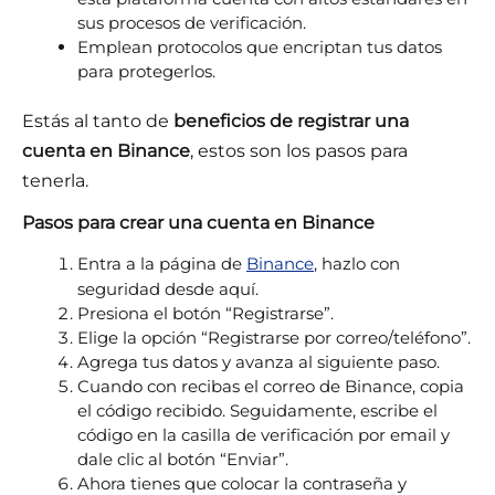
sus procesos de verificación.
Emplean protocolos que encriptan tus datos
para protegerlos.
Estás al tanto de
beneficios de registrar una
cuenta en Binance
, estos son los pasos para
tenerla.
Pasos para crear una cuenta en Binance
Entra a la página de
Binance
, hazlo con
seguridad desde aquí.
Presiona el botón “Registrarse”.
Elige la opción “Registrarse por correo/teléfono”.
Agrega tus datos y avanza al siguiente paso.
Cuando con recibas el correo de Binance, copia
el código recibido. Seguidamente, escribe el
código en la casilla de verificación por email y
dale clic al botón “Enviar”.
Ahora tienes que colocar la contraseña y