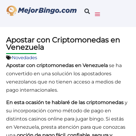
Apostar con Criptomonedas en
Venezuela
Novedades
Apostar con criptomonedas en Venezuela
se ha
convertido en una solución los apostadores
venezolanos que no tienen acceso a medios de
pago internacionales.
En esta ocasión te hablaré de las criptomonedas
y
su incorporación como método de pago en
distintos casinos online para jugar bingo. Si estás
en Venezuela, presta atención para que conozcas
una
opción de pago fácil, confiable, segura y