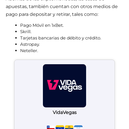
apuestas, también cuentan con otros medios de
pago para depositar y retirar, tales como:
Pago Móvil en 1xBet.
Skrill.
Tarjetas bancarias de débito y crédito.
Astropay.
Neteller.
VidaVegas