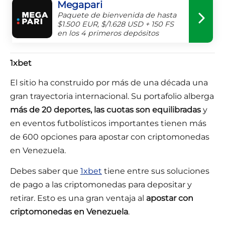
Megapari
Paquete de bienvenida de hasta
$1.500 EUR, $/1.628 USD + 150 FS
en los 4 primeros depósitos
1xbet
El sitio ha construido por más de una década una
gran trayectoria internacional. Su portafolio alberga
más de 20 deportes, las cuotas son equilibradas
y
en eventos futbolísticos importantes tienen más
de 600 opciones para apostar con criptomonedas
en Venezuela.
Debes saber que
1xbet
tiene entre sus soluciones
de pago a las criptomonedas para depositar y
retirar. Esto es una gran ventaja al
apostar con
criptomonedas en Venezuela
.