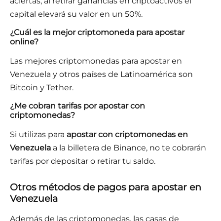
aciertas, al retirar ganancias en criptoactivos el
capital elevará su valor en un 50%.
¿Cuál es la mejor criptomoneda para apostar
online?
Las mejores criptomonedas para apostar en
Venezuela y otros países de Latinoamérica son
Bitcoin y Tether.
¿Me cobran tarifas por apostar con
criptomonedas?
Si utilizas para
apostar con criptomonedas en
Venezuela
a la billetera de Binance, no te cobrarán
tarifas por depositar o retirar tu saldo.
Otros métodos de pagos para apostar en
Venezuela
Además de las criptomonedas, las casas de