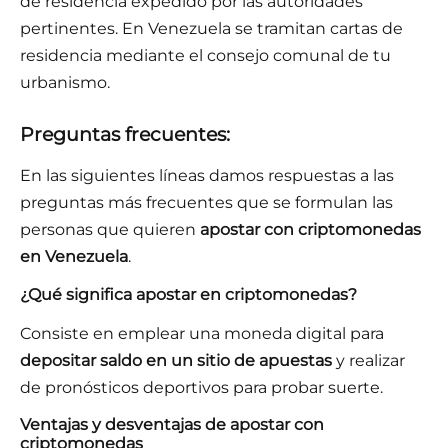
de residencia expedido por las autoridades
pertinentes. En Venezuela se tramitan cartas de
residencia mediante el consejo comunal de tu
urbanismo.
Preguntas frecuentes:
En las siguientes líneas damos respuestas a las
preguntas más frecuentes que se formulan las
personas que quieren
apostar con criptomonedas
en Venezuela
.
¿Qué significa apostar en criptomonedas?
Consiste en emplear una moneda digital para
depositar saldo en un sitio de apuestas
y realizar
de pronósticos deportivos para probar suerte.
Ventajas y desventajas de apostar con
criptomonedas