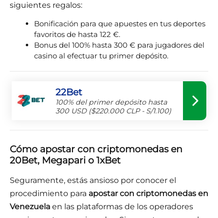
siguientes regalos:
Bonificación para que apuestes en tus deportes
favoritos de hasta 122 €.
Bonus del 100% hasta 300 € para jugadores del
casino al efectuar tu primer depósito.
22Bet
100% del primer depósito hasta
300 USD ($220.000 CLP - S/1.100)
Cómo apostar con criptomonedas en
20Bet, Megapari o 1xBet
Seguramente, estás ansioso por conocer el
procedimiento para
apostar con criptomonedas en
Venezuela
en las plataformas de los operadores