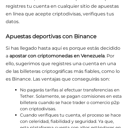
registres tu cuenta en cualquier sitio de apuestas
en línea que acepte criptodivisas, verifiques tus
datos.
Apuestas deportivas con Binance
Si has llegado hasta aquí es porque estás decidido
a
apostar con criptomonedas en Venezuela
. Por
ello, sugerimos que registres una cuenta en una
de las billeteras criptográficas más fiables, como lo
es Binance. Las ventajas que conseguirás son:
No pagarás tarifas al efectuar transferencias en
Tether. Solamente, se pagan comisiones en esta
billetera cuando se hace trader o comercio p2p
con criptodivisas.
Cuando verifiques tu cuenta, el proceso se hace
con celeridad, fiabilidad y seguridad. Ya que,
esta plataforma cuenta con altos estándares en