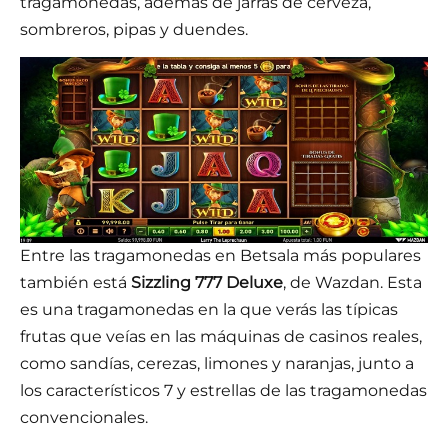
tragamonedas, además de jarras de cerveza,
sombreros, pipas y duendes.
Entre las tragamonedas en Betsala más populares
también está
Sizzling 777 Deluxe
, de Wazdan. Esta
es una tragamonedas en la que verás las típicas
frutas que veías en las máquinas de casinos reales,
como sandías, cerezas, limones y naranjas, junto a
los característicos 7 y estrellas de las tragamonedas
convencionales.