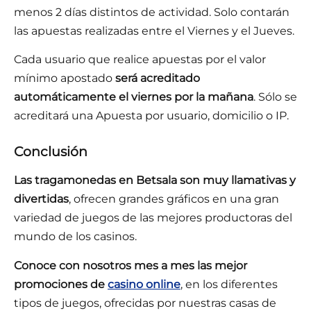
menos 2 días distintos de actividad. Solo contarán
las apuestas realizadas entre el Viernes y el Jueves.
Cada usuario que realice apuestas por el valor
mínimo apostado
será acreditado
automáticamente el viernes por la mañana
. Sólo se
acreditará una Apuesta por usuario, domicilio o IP.
Conclusión
Las tragamonedas en Betsala son muy llamativas y
divertidas
, ofrecen grandes gráficos en una gran
variedad de juegos de las mejores productoras del
mundo de los casinos.
Conoce con nosotros mes a mes las mejor
promociones
de
casino online
, en los diferentes
tipos de juegos, ofrecidas por nuestras casas de