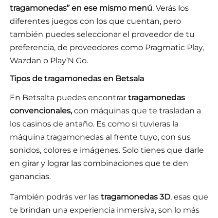
tragamonedas” en ese mismo menú
. Verás los
diferentes juegos con los que cuentan, pero
también puedes seleccionar el proveedor de tu
preferencia, de proveedores como Pragmatic Play,
Wazdan o Play’N Go.
Tipos de tragamonedas en Betsala
En Betsalta puedes encontrar
tragamonedas
convencionales,
con máquinas que te trasladan a
los casinos de antaño. Es como si tuvieras la
máquina tragamonedas al frente tuyo, con sus
sonidos, colores e imágenes. Solo tienes que darle
en girar y lograr las combinaciones que te den
ganancias.
También podrás ver las
tragamonedas 3D
, esas que
te brindan una experiencia inmersiva, son lo más