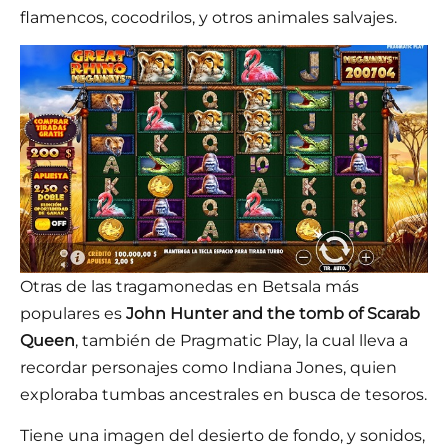
flamencos, cocodrilos, y otros animales salvajes.
Otras de las tragamonedas en Betsala más
populares es
John Hunter and the tomb of Scarab
Queen
, también de Pragmatic Play, la cual lleva a
recordar personajes como Indiana Jones, quien
exploraba tumbas ancestrales en busca de tesoros.
Tiene una imagen del desierto de fondo, y sonidos,