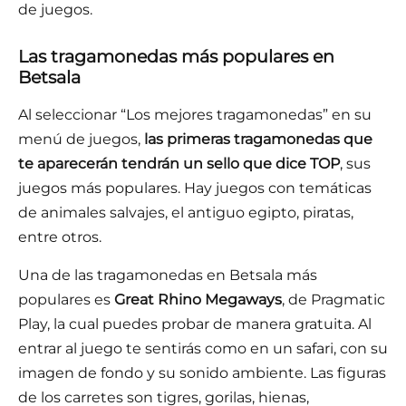
de juegos.
Las tragamonedas más populares en
Betsala
Al seleccionar “Los mejores tragamonedas” en su
menú de juegos,
las primeras tragamonedas que
te aparecerán tendrán un sello que dice TOP
, sus
juegos más populares. Hay juegos con temáticas
de animales salvajes, el antiguo egipto, piratas,
entre otros.
Una de las tragamonedas en Betsala más
populares es
Great Rhino Megaways
, de Pragmatic
Play, la cual puedes probar de manera gratuita. Al
entrar al juego te sentirás como en un safari, con su
imagen de fondo y su sonido ambiente. Las figuras
de los carretes son tigres, gorilas, hienas,