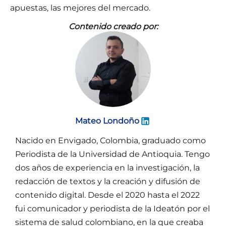
apuestas, las mejores del mercado.
Contenido creado por:
Mateo Londoño
Nacido en Envigado, Colombia, graduado como
Periodista de la Universidad de Antioquia. Tengo
dos años de experiencia en la investigación, la
redacción de textos y la creación y difusión de
contenido digital. Desde el 2020 hasta el 2022
fui comunicador y periodista de la Ideatón por el
sistema de salud colombiano, en la que creaba