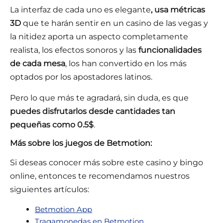
La interfaz de cada uno es elegante
, usa métricas
3D
que te harán sentir en un casino de las vegas y
la nitidez aporta un aspecto completamente
realista, los efectos sonoros y las
funcionalidades
de cada mesa
, los han convertido en los más
optados por los apostadores latinos.
Pero lo que más te agradará, sin duda, es que
puedes disfrutarlos desde cantidades tan
pequeñas como 0.5$
.
Más sobre los juegos de Betmotion:
Si deseas conocer más sobre este casino y bingo
online, entonces te recomendamos nuestros
siguientes artículos:
Betmotion App
Tragamonedas en Betmotion