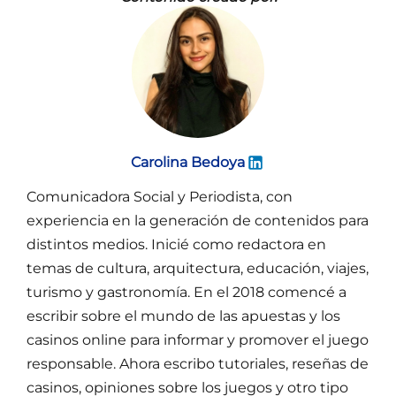
Carolina Bedoya
Comunicadora Social y Periodista, con
experiencia en la generación de contenidos para
distintos medios. Inicié como redactora en
temas de cultura, arquitectura, educación, viajes,
turismo y gastronomía. En el 2018 comencé a
escribir sobre el mundo de las apuestas y los
casinos online para informar y promover el juego
responsable. Ahora escribo tutoriales, reseñas de
casinos, opiniones sobre los juegos y otro tipo