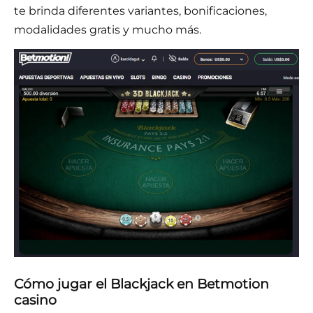
te brinda diferentes variantes, bonificaciones,
modalidades gratis y mucho más.
Cómo jugar el Blackjack en Betmotion
casino