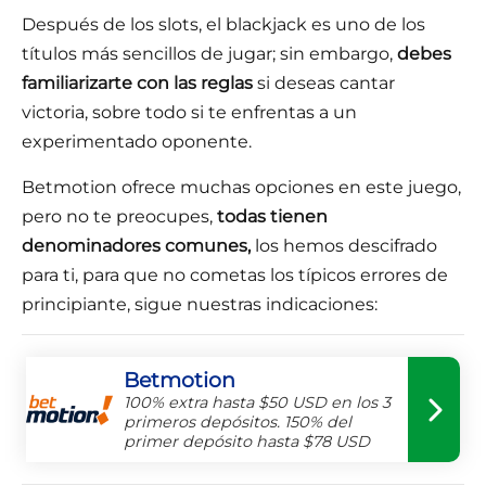
Después de los slots, el blackjack es uno de los
títulos más sencillos de jugar; sin embargo,
debes
familiarizarte con las reglas
si deseas cantar
victoria, sobre todo si te enfrentas a un
experimentado oponente.
Betmotion ofrece muchas opciones en este juego,
pero no te preocupes,
todas tienen
denominadores comunes,
los hemos descifrado
para ti, para que no cometas los típicos errores de
principiante, sigue nuestras indicaciones:
Betmotion
100% extra hasta $50 USD en los 3
primeros depósitos. 150% del
primer depósito hasta $78 USD