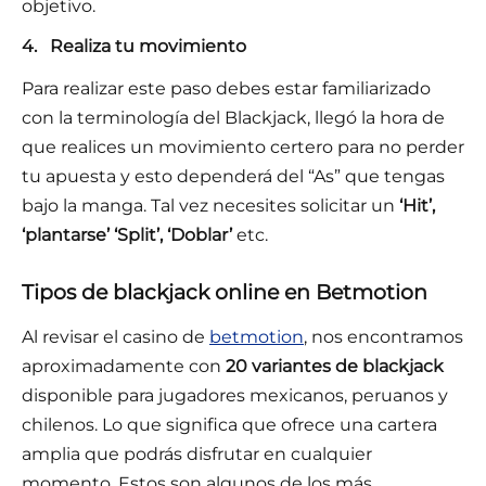
objetivo.
4. Realiza tu movimiento
Para realizar este paso debes estar familiarizado
con la terminología del Blackjack, llegó la hora de
que realices un movimiento certero para no perder
tu apuesta y esto dependerá del “As” que tengas
bajo la manga. Tal vez necesites solicitar un
‘Hit’,
‘plantarse’ ‘Split’, ‘Doblar’
etc.
Tipos de blackjack online en Betmotion
Al revisar el casino de
betmotion
, nos encontramos
aproximadamente con
20 variantes de blackjack
disponible para jugadores mexicanos, peruanos y
chilenos. Lo que significa que ofrece una cartera
amplia que podrás disfrutar en cualquier
momento. Estos son algunos de los más