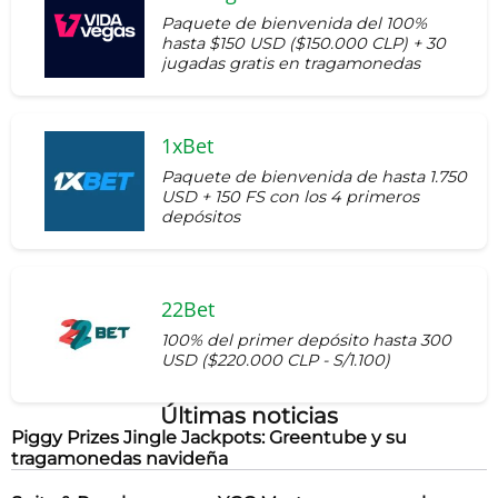
Paquete de bienvenida del 100%
hasta $150 USD ($150.000 CLP) + 30
jugadas gratis en tragamonedas
1xBet
Paquete de bienvenida de hasta 1.750
USD + 150 FS con los 4 primeros
depósitos
22Bet
100% del primer depósito hasta 300
USD ($220.000 CLP - S/1.100)
Últimas noticias
Piggy Prizes Jingle Jackpots: Greentube y su
tragamonedas navideña