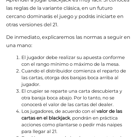
las reglas de la variante clásica, en un futuro
cercano dominarás el juego y podrás iniciarte en
otras versiones del 21.
De inmediato, explicaremos las normas a seguir en
una mano:
El jugador debe realizar su apuesta conforme
con el rango mínimo o máximo de la mesa.
Cuando el distribuidor comienza el reparto de
las cartas, otorga dos barajas boca arriba al
jugador.
El crupier se reparte una carta descubierta y
otra baraja boca abajo. Por lo tanto, no se
conocerá el valor de las cartas del dealer.
Los jugadores, de acuerdo con el
valor de las
cartas en el blackjack
, pondrán en práctica
acciones como plantarse o pedir más naipes
para llegar al 21.