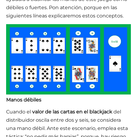
débiles o fuertes. Pon atención, porque en las
siguientes líneas explicaremos estos conceptos.
Manos débiles
Cuando el
valor de las cartas en el blackjack
del
distribuidor oscila entre dos y seis, se considera
una mano débil. Ante este escenario, emplea esta
táctica: “no pedir más barajas”, porque, hay riesgo