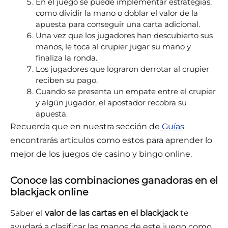
En el juego se puede implementar estrategias,
como dividir la mano o doblar el valor de la
apuesta para conseguir una carta adicional.
Una vez que los jugadores han descubierto sus
manos, le toca al crupier jugar su mano y
finaliza la ronda.
Los jugadores que lograron derrotar al crupier
reciben su pago.
Cuando se presenta un empate entre el crupier
y algún jugador, el apostador recobra su
apuesta.
Recuerda que en nuestra sección de
Guías
encontrarás artículos como estos para aprender lo
mejor de los juegos de casino y bingo online.
Conoce las combinaciones ganadoras en el
blackjack online
Saber el
valor de las cartas en el blackjack
te
ayudará a clasificar las manos de este juego como