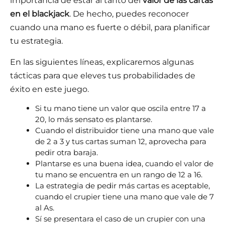
importancia de estar al tanto del
valor de las cartas
en el blackjack
. De hecho, puedes reconocer
cuando una mano es fuerte o débil, para planificar
tu estrategia.
En las siguientes líneas, explicaremos algunas
tácticas para que eleves tus probabilidades de
éxito en este juego.
Si tu mano tiene un valor que oscila entre 17 a
20, lo más sensato es plantarse.
Cuando el distribuidor tiene una mano que vale
de 2 a 3 y tus cartas suman 12, aprovecha para
pedir otra baraja.
Plantarse es una buena idea, cuando el valor de
tu mano se encuentra en un rango de 12 a 16.
La estrategia de pedir más cartas es aceptable,
cuando el crupier tiene una mano que vale de 7
al As.
Sí se presentara el caso de un crupier con una