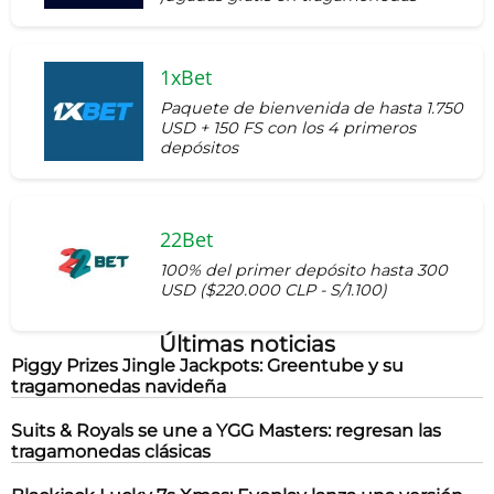
1xBet
Paquete de bienvenida de hasta 1.750
USD + 150 FS con los 4 primeros
depósitos
22Bet
100% del primer depósito hasta 300
USD ($220.000 CLP - S/1.100)
Últimas noticias
Piggy Prizes Jingle Jackpots: Greentube y su
tragamonedas navideña
Suits & Royals se une a YGG Masters: regresan las
tragamonedas clásicas