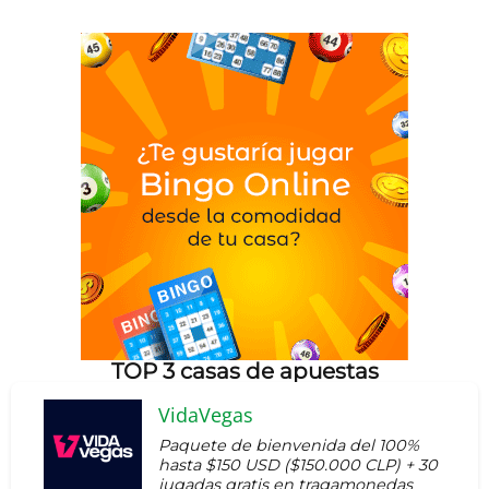
TOP 3 casas de apuestas
VidaVegas
Paquete de bienvenida del 100%
hasta $150 USD ($150.000 CLP) + 30
jugadas gratis en tragamonedas