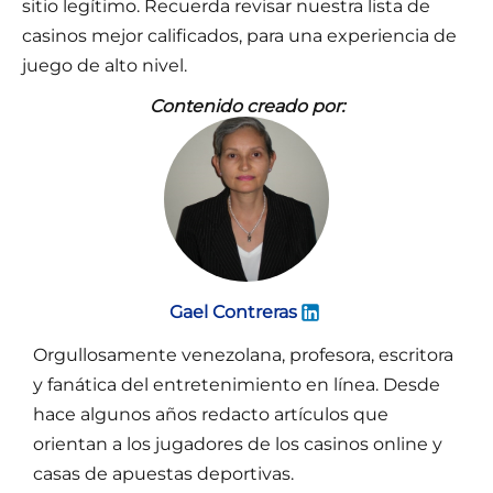
sitio legítimo. Recuerda revisar nuestra lista de
casinos mejor calificados, para una experiencia de
juego de alto nivel.
Contenido creado por:
Gael Contreras
Orgullosamente venezolana, profesora, escritora
y fanática del entretenimiento en línea. Desde
hace algunos años redacto artículos que
orientan a los jugadores de los casinos online y
casas de apuestas deportivas.