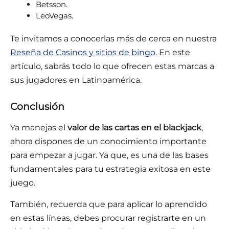
Betsson.
LeoVegas.
Te invitamos a conocerlas más de cerca en nuestra
Reseña de Casinos y sitios de bingo
. En este
artículo, sabrás todo lo que ofrecen estas marcas a
sus jugadores en Latinoamérica.
Conclusión
Ya manejas el
valor de las cartas en el blackjack
,
ahora dispones de un conocimiento importante
para empezar a jugar. Ya que, es una de las bases
fundamentales para tu estrategia exitosa en este
juego.
También, recuerda que para aplicar lo aprendido
en estas líneas, debes procurar registrarte en un