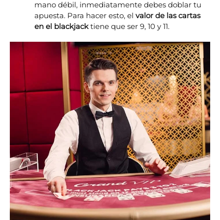
mano débil, inmediatamente debes doblar tu
apuesta. Para hacer esto, el
valor de las cartas
en el blackjack
tiene que ser 9, 10 y 11.