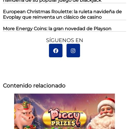
navideña de su popular juego de blackjack
European Christmas Roulette: la ruleta navideña de
Evoplay que reinventa un clásico de casino
More Energy Coins: la gran novedad de Playson
SÍGUENOS EN
Contenido relacionado