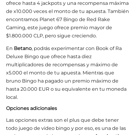
ofrece hasta 4 jackpots y una recompensa máxima
de x10.000 veces el monto de tu apuesta. También
encontramos Planet 67 Bingo de Red Rake
Gaming, este juego ofrece premio mayor de
$1.800.000 CLP, pero sigue creciendo.
En
Betano
, podrás experimentar con Book of Ra
Deluxe Bingo que ofrece hasta diez
multiplicadores de recompensas y máximo de
x5.000 el monto de tu apuesta. Mientras que
bruno Bingo ha pagado un premio máximo de
hasta 20.000 EUR o su equivalente en tu moneda
local.
Opciones adicionales
Las opciones extras son el plus que debe tener
todo juego de video bingo y por eso, es una de las