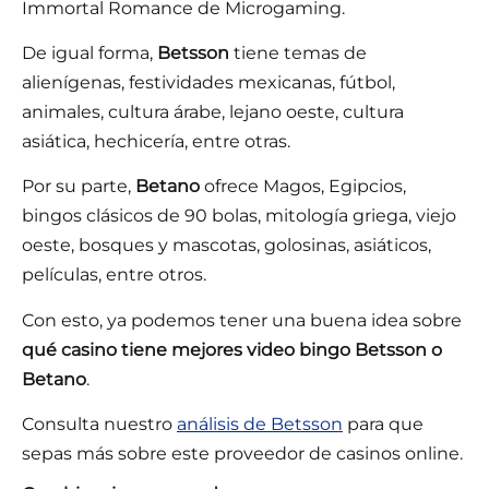
Immortal Romance de Microgaming.
De igual forma,
Betsson
tiene temas de
alienígenas, festividades mexicanas, fútbol,
animales, cultura árabe, lejano oeste, cultura
asiática, hechicería, entre otras.
Por su parte,
Betano
ofrece Magos, Egipcios,
bingos clásicos de 90 bolas, mitología griega, viejo
oeste, bosques y mascotas, golosinas, asiáticos,
películas, entre otros.
Con esto, ya podemos tener una buena idea sobre
qué casino tiene mejores video bingo Betsson o
Betano
.
Consulta nuestro
análisis de Betsson
para que
sepas más sobre este proveedor de casinos online.