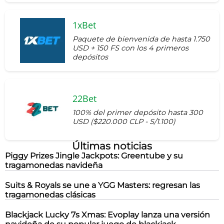
1xBet
Paquete de bienvenida de hasta 1.750
USD + 150 FS con los 4 primeros
depósitos
22Bet
100% del primer depósito hasta 300
USD ($220.000 CLP - S/1.100)
Últimas noticias
Piggy Prizes Jingle Jackpots: Greentube y su
tragamonedas navideña
Suits & Royals se une a YGG Masters: regresan las
tragamonedas clásicas
Blackjack Lucky 7s Xmas: Evoplay lanza una versión