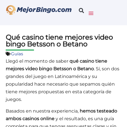
Qué casino tiene mejores video
bingo Betsson o Betano
Guías
Llegó el momento de saber
qué casino tiene
mejores video bingo Betsson o Betano
. Sí, son dos
grandes del juego en Latinoamérica y su
popularidad hace necesario que sepamos quién
tiene mejores propuestas en esta categoría de
juegos.
Basados en nuestra experiencia,
hemos testeado
ambos casinos online
y el resultado, es una guía
completa para que tengas respuestas claras y sin