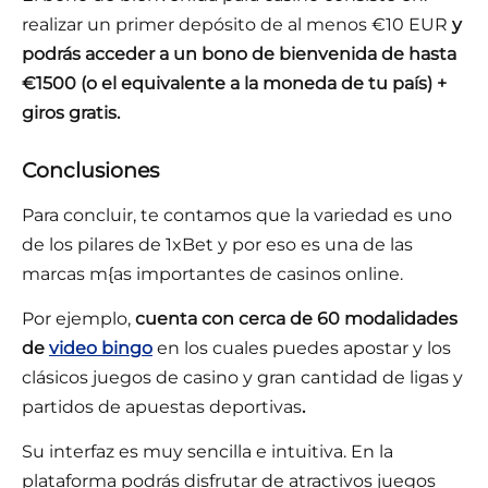
realizar un primer depósito de al menos €10 EUR
y
podrás acceder a un bono de bienvenida de hasta
€1500 (o el equivalente a la moneda de tu país) +
giros gratis.
Conclusiones
Para concluir,
te contamos que la variedad es uno
de los pilares de 1xBet y por eso es una de las
marcas m{as importantes de casinos online.
Por ejemplo,
cuenta con cerca de 60 modalidades
de
video bingo
en los cuales puedes apostar y los
clásicos juegos de casino y gran cantidad de ligas y
partidos de apuestas deportivas
.
Su interfaz es muy sencilla e intuitiva.
En la
plataforma podrás disfrutar de atractivos juegos