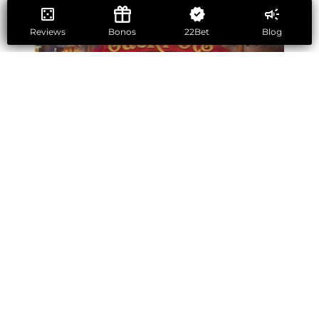
Reviews
Bonos
22Bet
Blog
Piggy Prizes Jingle Jackpots: Greentube y
su tragamonedas navideña
La temporada navideña sigue inspirando
nuevos lanzamientos dentro de la industria del
iGaming. En es...