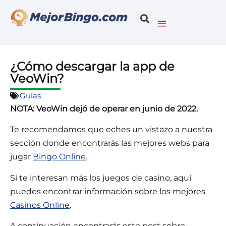
¿Cómo descargar la app de
VeoWin?
Guías
NOTA: VeoWin dejó de operar en junio de 2022.
Te recomendamos que eches un vistazo a nuestra
sección donde encontrarás las mejores webs para
jugar
Bingo Online
.
Si te interesan más los juegos de casino, aquí
puedes encontrar información sobre los mejores
Casinos Online
.
A continuación encontrarás este post sobre