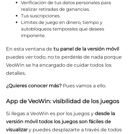
Verificación de tus datos personales para
realizar retiradas de ganancias.
Tus suscripciones.
Limites de juego en dinero, tiempo y
autobloqueos temporales que desees
imponerte.
En esta ventana de
tu panel de la versión móvil
puedes ver todo, no te perderás de nada porque
VeoWin se ha encargado de cuidar todos los
detalles.
¿Quieres conocer más?
Pues vamos a ello.
App de VeoWin: visibilidad de los juegos
Si llegas a VeoWin es por los juegos y
desde la
versión móvil todos los juegos son fáciles de
visualizar
y puedes desplazarte a través de todos