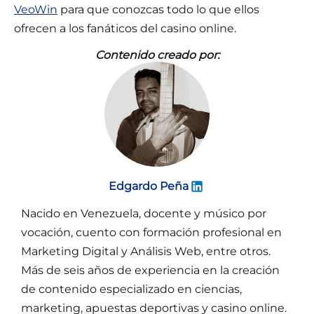
VeoWin
para que conozcas todo lo que ellos
ofrecen a los fanáticos del casino online.
Contenido creado por:
Edgardo Peña
Nacido en Venezuela, docente y músico por
vocación, cuento con formación profesional en
Marketing Digital y Análisis Web, entre otros.
Más de seis años de experiencia en la creación
de contenido especializado en ciencias,
marketing, apuestas deportivas y casino online.