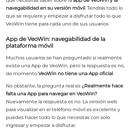
que necesitas saber sobre la
app de VeoWin y la
navegabilidad en su
versión móvil
. Tendrás todo lo
que se requiere y empezar a disfrutar todo lo que
VeoWin tiene para cada uno de sus usuarios.
App de VeoWin: navegabilidad de la
plataforma móvil
Muchos usuarios se han preguntado si realmente
existe una App de VeoWin, pero la respuesta es no,
de momento
VeoWin no tiene una App oficial
.
No obstante, la pregunta real es
¿Realmente hace
falta una App para navegar en VeoWin?
Nuevamente la respuesta es no. La versión web
para visualizar en el teléfono móvil es excelente y
puedes hacer todo lo que necesitas con solo
ingresar y empezar a disfrutar.