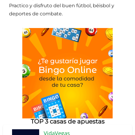
Practico y disfruto del buen fútbol, béisbol y
deportes de combate.
TOP 3 casas de apuestas
VidaVegas