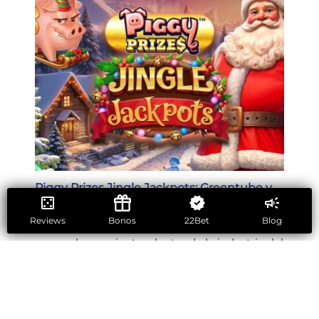
Piggy Prizes Jingle Jackpots: Greentube y
su tragamonedas navideña
Reviews
Bonos
22Bet
Blog
La temporada navideña sigue inspirando
nuevos lanzamientos dentro de la industria del
iGaming. En es...