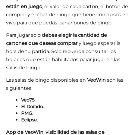
están en juego
, el valor de cada cartón, el botón de
comprar y el chat de bingo que tiene concursos en
vivo para que puedas ganar bonos de bingo.
Para jugar solo
debes elegir la cantidad de
cartones que deseas comprar
y luego esperar la
hora de tu partida. Solo recuerda consultar los
horarios que están habilitados parar jugar en las
salas de bingo.
Las salas de bingo disponibles en
VeoWin
son las
siguientes:
Veo75.
El Dorado.
PMG.
Eclipse.
App de VeoWin: visibilidad de las salas de