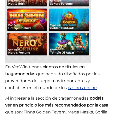
En VeoWin tienes
cientos de títulos en
tragamonedas
que han sido diseñados por los
proveedores de juego más importantes y
confiables en el mundo de los
casinos online
.
Al ingresar a la sección de tragamonedas
podrás
ver en principio los más recomendados por la casa
que son: Finns Golden Tavern, Mega Masks, Gorilla