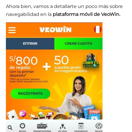
Ahora bien, vamos a detallarte un poco más sobre
navegabilidad en la
plataforma móvil de VeoWin.